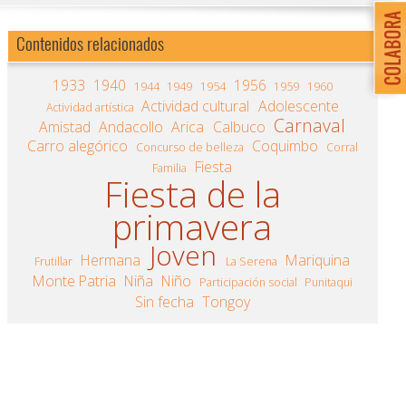
Contenidos relacionados
1933
1940
1956
1944
1949
1954
1959
1960
Actividad cultural
Adolescente
Actividad artística
Carnaval
Amistad
Andacollo
Arica
Calbuco
Carro alegórico
Coquimbo
Concurso de belleza
Corral
Fiesta
Familia
Fiesta de la
primavera
Joven
Hermana
Mariquina
Frutillar
La Serena
Monte Patria
Niña
Niño
Participación social
Punitaqui
Sin fecha
Tongoy