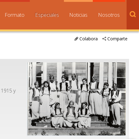
Formato
Especiales
Noticias
Nosotros
Colabora
Comparte
e 1915 y