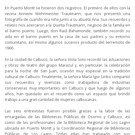
En Puerto Montt se hicieron dos registros. El primero de ellos con la
vecina Annemi Wehrmeister Trautmann, que nos presentó una
fotografía de cuando era niña junto a su abuela Ana. Sus recuerdos y
relatos nos acercaron a la Quinta Trautmann, negocio de la familia en
el barrio puerto. Luego, don Raúl Bahamonde, también recordó su
vida en el barrio puerto en la casa de sus padres y su entorno
comunitario, así mismo algunos sucesos producto del terremoto de
1960.
En la ciudad de Calbuco, la señora Viola Soto recordó las actuaciones
y obras de teatro del grupo Marazul y, en particular, la celebración
para la noche de San Juan, ocasión muy especial en la tradición
cultural de Calbuco. Finalmente, la señora María Igor Linko compartió
sus recuerdos y vivencias como trabajadora de industrias
conserveras muy importantes en Calbuco y que luego de algunos
años, han quedado en el recuerdo como un espacio que brindó
trabajo a una gran cantidad de mujeres calbucanas.
Las seis entrevistas fueron posible gracias a la labor de las
encargadas de las Bibliotecas Públicas de Osorno y Calbuco, así
como de las profesionales de la Biblioteca Regional de Los Lagos
ubicada en Puerto Montt y la Coordinación Regional de Bibliotecas
Públicas de Los Lagos. Todas ellas han trabajado con sus