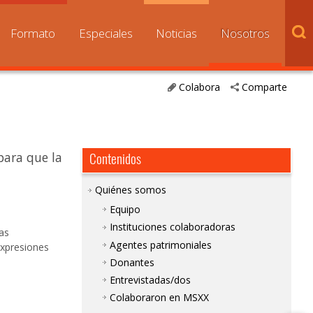
Formato
Especiales
Noticias
Nosotros
Colabora
Comparte
Contenidos
para que la
Quiénes somos
Equipo
Instituciones colaboradoras
las
Agentes patrimoniales
 expresiones
Donantes
Entrevistadas/dos
l
Colaboraron en MSXX