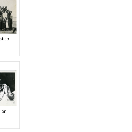
stico
ión