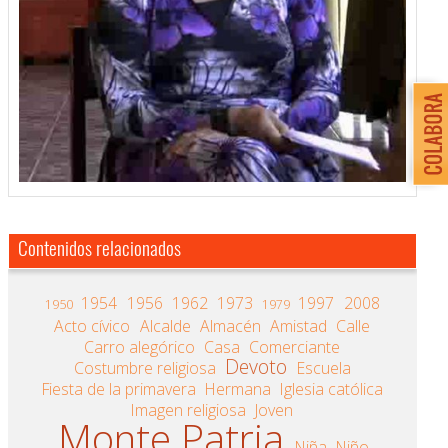
Contenidos relacionados
1954
1956
1962
1973
1997
2008
1950
1979
Acto cívico
Alcalde
Almacén
Amistad
Calle
Carro alegórico
Casa
Comerciante
Devoto
Costumbre religiosa
Escuela
Fiesta de la primavera
Hermana
Iglesia católica
Imagen religiosa
Joven
Monte Patria
Niña
Niño