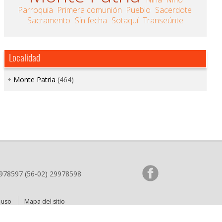
Parroquia
Primera comunión
Pueblo
Sacerdote
Sacramento
Sin fecha
Sotaquí
Transeúnte
Localidad
Monte Patria
(464)
9978597 (56-02) 29978598
 uso
Mapa del sitio