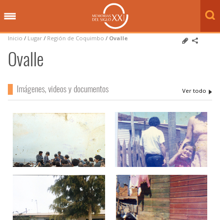
Inicio
/
Lugar
/
Región de Coquimbo
/
Ovalle
Ovalle
Imágenes, videos y documentos