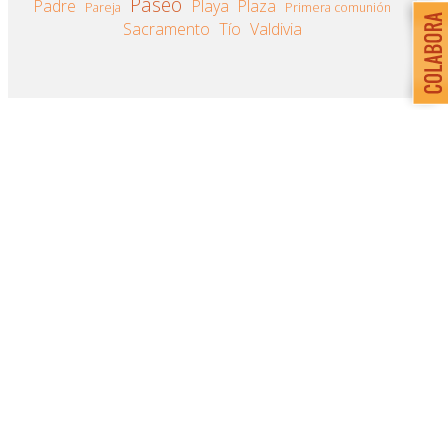
Paseo
Padre
Playa
Plaza
Pareja
Primera comunión
Sacramento
Tío
Valdivia