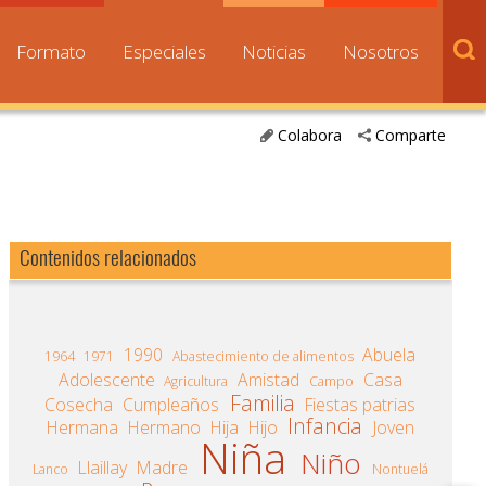
Formato
Especiales
Noticias
Nosotros
Colabora
Comparte
Contenidos relacionados
1990
Abuela
1964
1971
Abastecimiento de alimentos
Adolescente
Amistad
Casa
Agricultura
Campo
Familia
Cosecha
Cumpleaños
Fiestas patrias
Infancia
Hermana
Hermano
Hija
Hijo
Joven
Niña
Niño
Llaillay
Madre
Lanco
Nontuelá