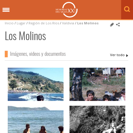
Inicio
/
Lugar
/
Región de Los Ríos
/
Valdivia
/
Los Molinos
Los Molinos
Imágenes, videos y documentos