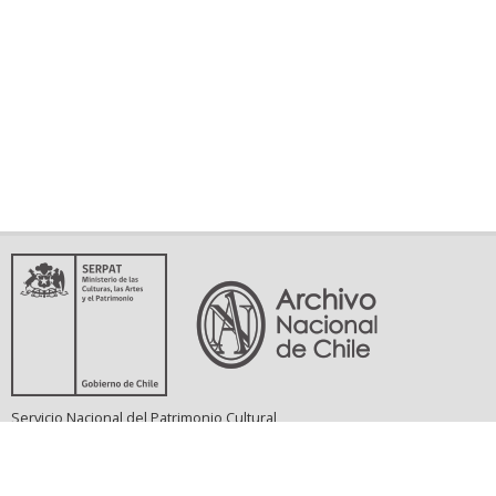
Servicio Nacional del Patrimonio Cultural
Matucana 151, Santiago. Teléfonos: (56-02) 29978597 (56-02) 29978598
memoriasdelsigloxx@archivonacional.gob.cl
Preguntas frecuentes