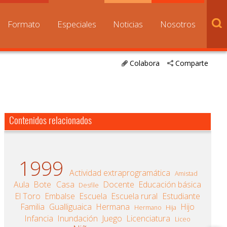
Formato
Especiales
Noticias
Nosotros
Colabora
Comparte
Contenidos relacionados
1999
Actividad extraprogramática
Amistad
Aula
Bote
Casa
Docente
Educación básica
Desfile
El Toro
Embalse
Escuela
Escuela rural
Estudiante
Familia
Gualliguaica
Hermana
Hijo
Hermano
Hija
Infancia
Inundación
Juego
Licenciatura
Liceo