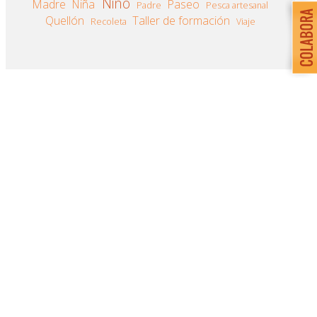
Niño
Madre
Niña
Paseo
Padre
Pesca artesanal
Quellón
Taller de formación
Recoleta
Viaje