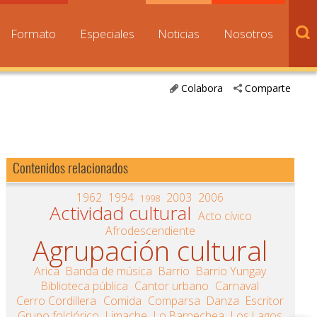
Formato
Especiales
Noticias
Nosotros
Colabora
Comparte
Contenidos relacionados
1962
1994
2003
2006
1998
Actividad cultural
Acto cívico
Afrodescendiente
Agrupación cultural
Arica
Banda de música
Barrio
Barrio Yungay
Biblioteca pública
Cantor urbano
Carnaval
Cerro Cordillera
Comida
Comparsa
Danza
Escritor
Grupo folclórico
Limache
Lo Barnechea
Los Lagos