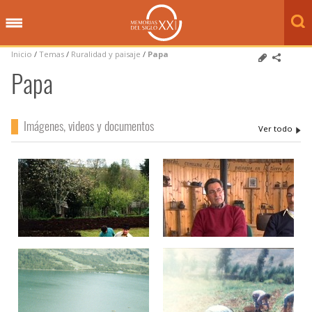
Inicio
/
Temas
/
Ruralidad y paisaje
/
Papa
Papa
Imágenes, videos y documentos