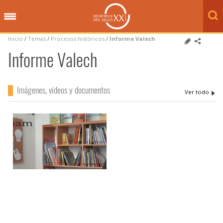
Inicio
/
Temas
/
Procesos históricos
/
Informe Valech
Informe Valech
Imágenes, videos y documentos