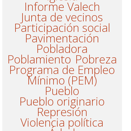
Informe Valech
Junta de vecinos
Participación social
Pavimentación
Pobladora
Poblamiento
Pobreza
Programa de Empleo
Mínimo (PEM)
Pueblo
Pueblo originario
Represión
Violencia política