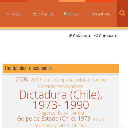
Formato
Especiales
Noticias
Nosotros
Colabora
Comparte
Contenidos relacionados
2008
2009
Campaña política
Campo
2016
Condiciones laborales
Dictadura (Chile),
1973- 1990
Dirigente
Exilio
Familia
Golpe de Estado (Chile), 1973
Marcha
Militancia política
Obrero