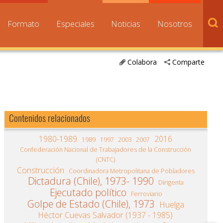
Formato
Especiales
Noticias
Nosotros
Colabora
Comparte
Contenidos relacionados
1980-1989
2016
1989
1997
2003
2007
Confederación Nacional de Trabajadores de la Construcción
(CNTC)
Construcción
Coordinadora Metropolitana de Pobladores
Dictadura (Chile), 1973- 1990
Dirigenta
Ejecutado político
Ferroviario
Golpe de Estado (Chile), 1973
Huelga
Héctor Cuevas Salvador (1937 - 1985)