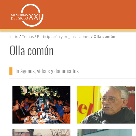
Inicio
/
Temas
/
Participación y organizaciones
/
Olla común
Olla común
Imágenes, videos y documentos