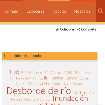
Formato
Especiales
Noticias
Nosotros
Colabora
Comparte
Contenidos relacionados
1960
1986
1997
2008
2010
1987
2007
2021
Calle
Casa
Camiña
Campo
Bomberos de Chile
Cerro
Chañaral Alto
Damnificado
Corral
Desborde de río
Destrucción
Inundación
Familia
Infancia
Glorieta
Los Lagos