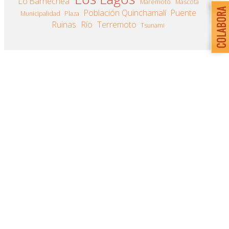
Lo Barnechea
Maremoto
Mascota
Población Quinchamalí
Puente
Municipalidad
Plaza
Ruinas
Río
Terremoto
Tsunami