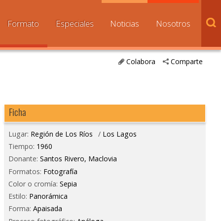
Formato
Especiales
Noticias
Nosotros
Colabora
Comparte
Ficha
Lugar:
Región de Los Ríos
/
Los Lagos
Tiempo:
1960
Donante:
Santos Rivero, Maclovia
Formatos:
Fotografía
Color o cromía:
Sepia
Estilo:
Panorámica
Forma:
Apaisada