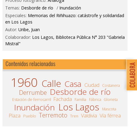
Proceso fotográfico:
Análoga
Temas:
Desborde de río
/
Inundación
Especiales:
Memorias del Riñihuazo: catástrofe y solidaridad
en Los Lagos
Autor:
Uribe, Juan
Colaborador:
Los Lagos, Biblioteca Pública N° 203 "Gabriela
Mistral"
Contenidos relacionados
1960
Calle
Casa
Ciudad
Costanera
Desborde de río
Derrumbe
Fachada
Estación de ferrocarril
Familia
Fábrica
Glorieta
Los Lagos
Inundación
Mascota
Terremoto
Plaza
Valdivia
Vía férrea
Pueblo
Tren