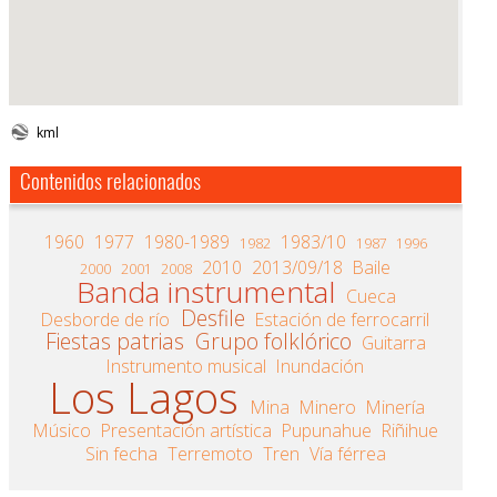
kml
Contenidos relacionados
1960
1977
1980-1989
1983/10
1982
1987
1996
2010
2013/09/18
Baile
2000
2001
2008
Banda instrumental
Cueca
Desfile
Desborde de río
Estación de ferrocarril
Fiestas patrias
Grupo folklórico
Guitarra
Instrumento musical
Inundación
Los Lagos
Mina
Minero
Minería
Músico
Presentación artística
Pupunahue
Riñihue
Sin fecha
Terremoto
Tren
Vía férrea