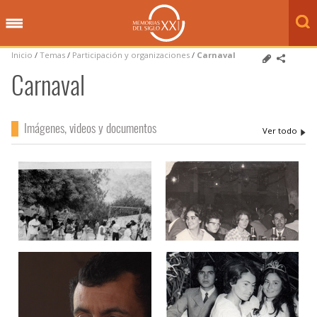
Inicio
/
Temas
/
Participación y organizaciones
/
Carnaval
Carnaval
Imágenes, videos y documentos