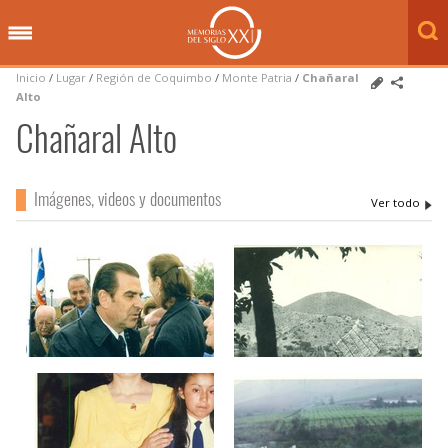
Inicio
/
Lugar
/
Región de Coquimbo
/
Monte Patria
/
Chañaral
Alto
Chañaral Alto
Imágenes, videos y documentos