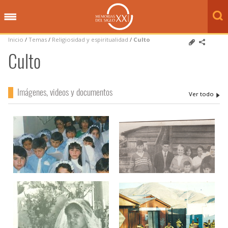
Inicio
/
Temas
/
Religiosidad y espiritualidad
/
Culto
Culto
Imágenes, videos y documentos