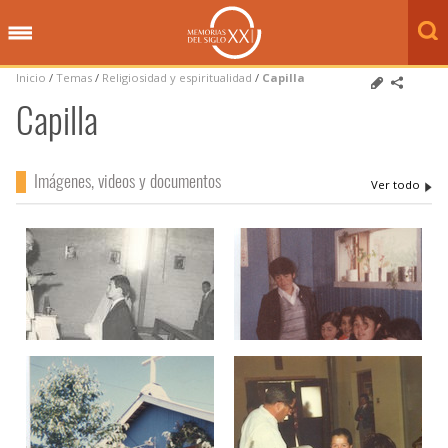
Inicio
/
Temas
/
Religiosidad y espiritualidad
/
Capilla
Capilla
Imágenes, videos y documentos