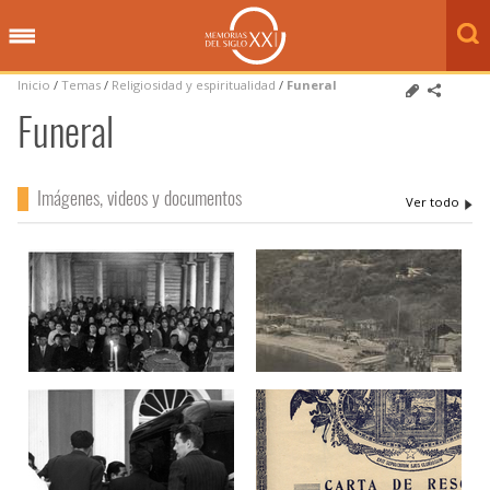
Inicio
/
Temas
/
Religiosidad y espiritualidad
/
Funeral
Funeral
Imágenes, videos y documentos