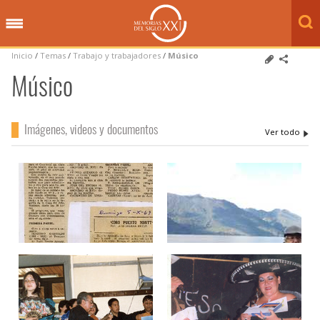
Inicio
/
Temas
/
Trabajo y trabajadores
/
Músico
Músico
Imágenes, videos y documentos