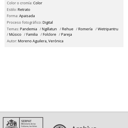
Color o cromía:
Color
Estilo:
Retrato
Forma:
Apaisada
Proceso fotográfico:
Digital
Temas:
Pandemia
/
Ngillatun
/
Rehue
/
Romería
/
Wetripantru
/
Músico
/
Familia
/
Folclore
/
Pareja
Autor:
Moreno Aguilera, Verónica