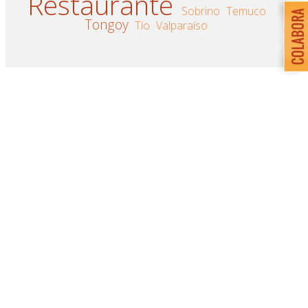
Restaurante
Sobrino
Temuco
Tongoy
Tío
Valparaíso