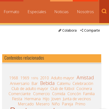
Formato
Especiales
Noticias
Nosotros
Colabora
Comparte
Contenidos relacionados
Amistad
1968
1969
2010
Adulto mayor
1976
Bebida
Aniversario
Bar
Catemu
Celebración
Club de adulto mayor
Club de fútbol
Cocinera
Comerciante
Comercio
Comida
Concón
Familia
Fiesta
Hermana
Hijo
Joven
Junta de vecinos
Mercado
Mesero
Niño
Pareja
Primo