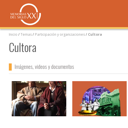
Inicio
/
Temas
/
Participación y organizaciones
/
Cultora
Cultora
Imágenes, videos y documentos