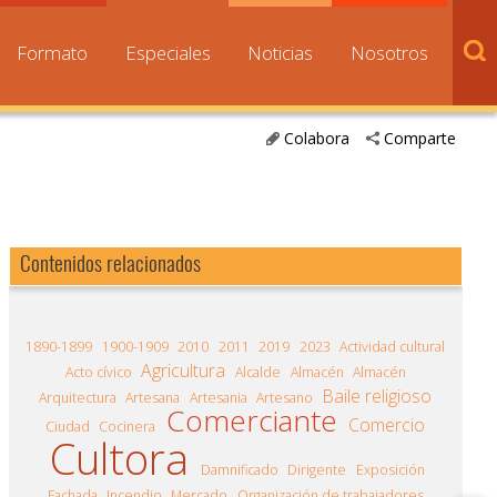
Formato
Especiales
Noticias
Nosotros
Colabora
Comparte
Contenidos relacionados
1890-1899
1900-1909
2010
2011
2019
2023
Actividad cultural
Agricultura
Acto cívico
Alcalde
Almacén
Almacén
Baile religioso
Arquitectura
Artesana
Artesania
Artesano
Comerciante
Comercio
Ciudad
Cocinera
Cultora
Damnificado
Dirigente
Exposición
Fachada
Incendio
Mercado
Organización de trabajadores