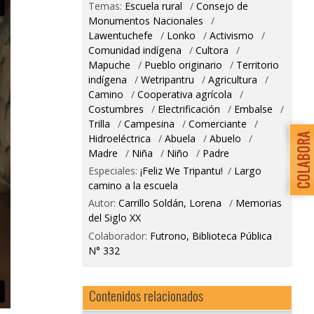
Temas:
Escuela rural
/
Consejo de
Monumentos Nacionales
/
Lawentuchefe
/
Lonko
/
Activismo
/
Comunidad indígena
/
Cultora
/
Mapuche
/
Pueblo originario
/
Territorio
indígena
/
Wetripantru
/
Agricultura
/
Camino
/
Cooperativa agrícola
/
Costumbres
/
Electrificación
/
Embalse
/
Trilla
/
Campesina
/
Comerciante
/
Hidroeléctrica
/
Abuela
/
Abuelo
/
Madre
/
Niña
/
Niño
/
Padre
Especiales:
¡Feliz We Tripantu!
/
Largo
camino a la escuela
Autor:
Carrillo Soldán, Lorena
/
Memorias
del Siglo XX
Colaborador:
Futrono, Biblioteca Pública
N° 332
Contenidos relacionados