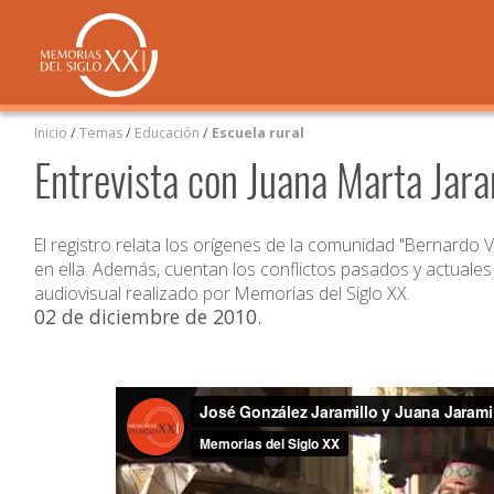
Inicio
/
Temas
/
Educación
/
Escuela rural
Entrevista con Juana Marta Jara
El registro relata los orígenes de la comunidad "Bernardo V
en ella. Además, cuentan los conflictos pasados y actuales 
audiovisual realizado por Memorias del Siglo XX.
02 de diciembre de 2010
.