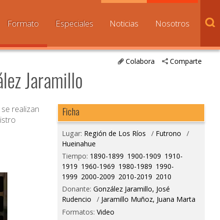
Formato
Especiales
Noticias
Nosotros
Colabora
Comparte
lez Jaramillo
 se realizan
Ficha
istro
Lugar:
Región de Los Ríos
/
Futrono
/
Hueinahue
Tiempo:
1890-1899
1900-1909
1910-
1919
1960-1969
1980-1989
1990-
1999
2000-2009
2010-2019
2010
Donante:
González Jaramillo, José
Rudencio
/
Jaramillo Muñoz, Juana Marta
Formatos:
Video