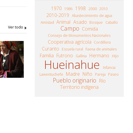
1970
1998
1986
2000
2010
2010-2019
Abastecimiento de agua
Animal
Asado
Amistad
Bosque
Caballo
Campo
Comida
Consejo de Monumentos Nacionales
Cooperativa agrícola
Cordillera
Curanto
Escuela rural
Faena de animales
Familia
Futrono
Hermano
Gallina
Hijo
Hueinahue
Infancia
Madre
Niño
Lawentuchefe
Pareja
Paseo
Pueblo originario
Río
Territorio indígena