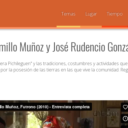
Temas
Lugar
Tiempo
millo Muñoz y José Rudencio Gonzá
era Pichileguen" y las tradiciones, costumbres y actividades que
por la posesión de las tierras en las que vive la comunidad. Reg