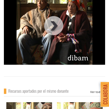
00
:
00
:
00
|
00
:
00
:
00
Recursos aportados por el mismo donante