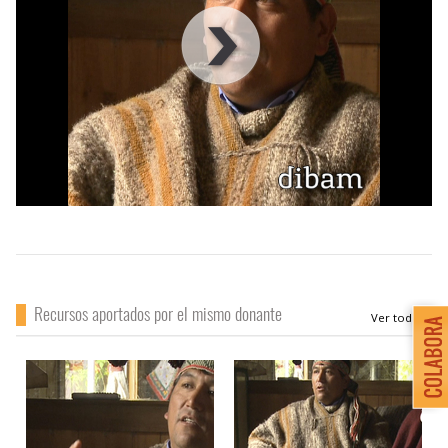
00
:
00
:
00
|
00
:
00
:
00
Recursos aportados por el mismo donante