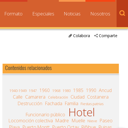
Formato
Especiales
Noticias
Nosotros
Colabora
Comparte
Contenidos relacionados
1960
1985
1990
Ancud
1940-1949
1947
1968
1980
Calle
Camarera
Ciudad
Costanera
Celebración
Destrucción
Fachada
Familia
Fiestas patrias
Hotel
Funcionario público
Locomoción colectiva
Madre
Muelle
Paseo
Nieve
Playa
Puerto Montt
Puerto Octay
Riñihue
Ruinas