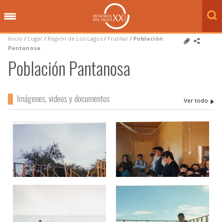
Inicio
/
Lugar
/
Región de Los Lagos
/
Frutillar
/
Población
Pantanosa
Población Pantanosa
Imágenes, videos y documentos