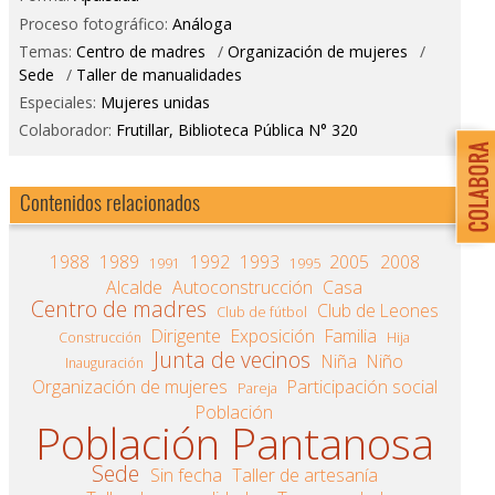
Proceso fotográfico:
Análoga
Temas:
Centro de madres
/
Organización de mujeres
/
Sede
/
Taller de manualidades
Especiales:
Mujeres unidas
Colaborador:
Frutillar, Biblioteca Pública N° 320
Contenidos relacionados
1988
1989
1992
1993
2005
2008
1991
1995
Alcalde
Autoconstrucción
Casa
Centro de madres
Club de Leones
Club de fútbol
Dirigente
Exposición
Familia
Construcción
Hija
Junta de vecinos
Niña
Niño
Inauguración
Organización de mujeres
Participación social
Pareja
Población
Población Pantanosa
Sede
Sin fecha
Taller de artesanía