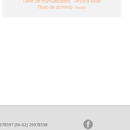
Taller de manualidades
Tercera edad
Título de dominio
Vecino
9978597 (56-02) 29978598