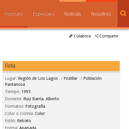
Formato
Especiales
Noticias
Nosotros
Colabora
Comparte
Ficha
Lugar:
Región de Los Lagos
/
Frutillar
/
Población
Pantanosa
Tiempo:
1993
Donante:
Ruiz Barría, Alberto
Formatos:
Fotografía
Color o cromía:
Color
Estilo:
Retrato
Forma:
Apaisada