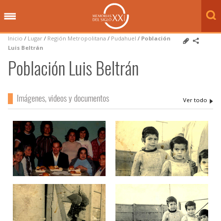
Inicio
/
Lugar
/
Región Metropolitana
/
Pudahuel
/
Población
Luis Beltrán
Población Luis Beltrán
Imágenes, videos y documentos