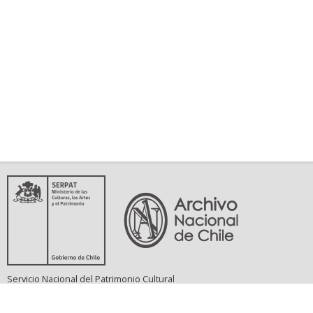
Servicio Nacional del Patrimonio Cultural
Matucana 151, Santiago. Teléfonos: (56-02) 29978597 (56-02) 29978598
memoriasdelsigloxx@archivonacional.gob.cl