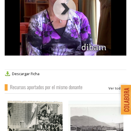
00
:
00
:
00
|
00
:
00
:
00
Descargar Ficha
Recursos aportados por el mismo donante