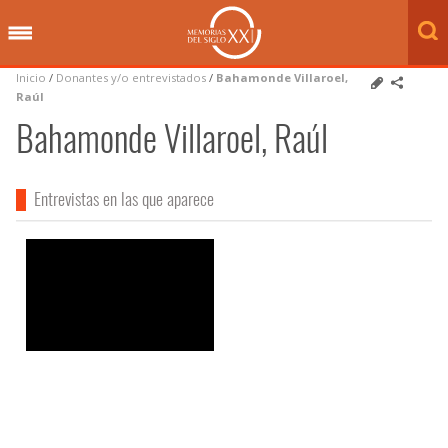
Inicio
/
Donantes y/o entrevistados
/
Bahamonde Villaroel,
Raúl
Bahamonde Villaroel, Raúl
Entrevistas en las que aparece