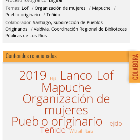
Proceso fotográfico:
Digital
Temas:
Lof
/
Organización de mujeres
/
Mapuche
/
Pueblo originario
/
Teñido
Colaborador:
Santiago, Subdirección de Pueblos
Originarios
/
Valdivia, Coordinación Regional de Bibliotecas
Públicas de Los Ríos
Contenidos relacionados
2019
Lanco
Lof
Hija
Mapuche
Organización de
mujeres
Pueblo originario
Tejido
Teñido
Witral
Ñaña