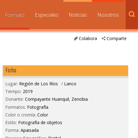
Formato
Especiales
Noticias
Nosotros
Colabora
Comparte
Ficha
Lugar:
Región de Los Ríos
/
Lanco
Tiempo:
2019
Donante:
Compayante Huanquil, Zenobia
Formatos:
Fotografía
Color o cromía:
Color
Estilo:
Fotografía de objetos
Forma:
Apaisada