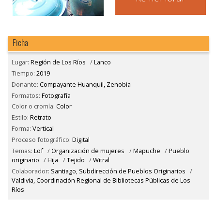
Ficha
Lugar:
Región de Los Ríos
/
Lanco
Tiempo:
2019
Donante:
Compayante Huanquil, Zenobia
Formatos:
Fotografía
Color o cromía:
Color
Estilo:
Retrato
Forma:
Vertical
Proceso fotográfico:
Digital
Temas:
Lof
/
Organización de mujeres
/
Mapuche
/
Pueblo
originario
/
Hija
/
Tejido
/
Witral
Colaborador:
Santiago, Subdirección de Pueblos Originarios
/
Valdivia, Coordinación Regional de Bibliotecas Públicas de Los
Ríos