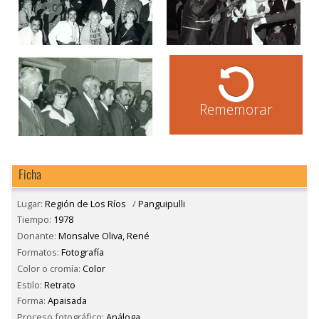
Rememorar
Ficha
Lugar:
Región de Los Ríos
/
Panguipulli
Tiempo:
1978
Donante:
Monsalve Oliva, René
Formatos:
Fotografía
Color o cromía:
Color
Estilo:
Retrato
Forma:
Apaisada
Proceso fotográfico:
Análoga