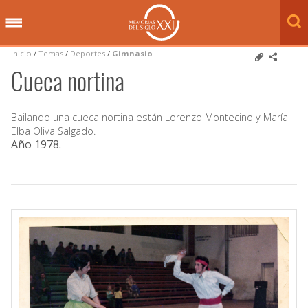
Inicio
/
Temas
/
Deportes
/
Gimnasio
Cueca nortina
Bailando una cueca nortina están Lorenzo Montecino y María
Elba Oliva Salgado.
Año 1978
.