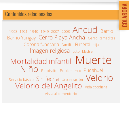
Contenidos relacionados
Ancud
Barrio
1908
1921
1940
1949
2007
2008
Cerro Playa Ancha
Barrio Yungay
Cerro Ramaditas
Corona funeraria
Funeral
Familia
Hija
Imagen religiosa
Luto
Madre
Muerte
Mortalidad infantil
Niño
Pudahuel
Plebiscito
Poblamiento
Velorio
Sin fecha
Servicio básico
Urbanización
Velorio del Angelito
Vida cotidiana
Visita al cementerio