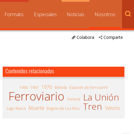
Formato
Especiales
Noticias
Nosotros
Colabora
Comparte
Contenidos relacionados
1976
1960
1967
Bebida
Estación de ferrocarril
Ferroviario
La Unión
Funeral
Tren
Muerte
Velorio
Lago Ranco
Región de Los Ríos