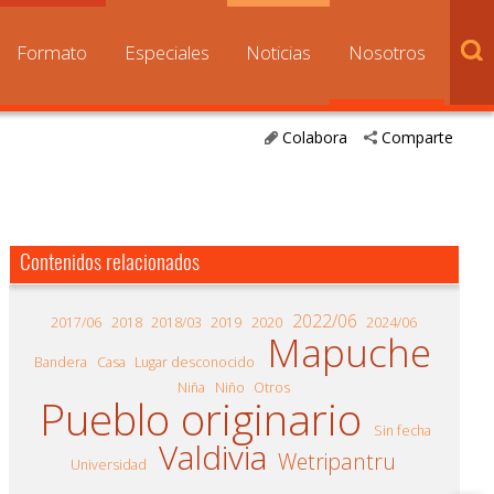
Formato
Especiales
Noticias
Nosotros
Colabora
Comparte
Contenidos relacionados
2022/06
2017/06
2018
2018/03
2019
2020
2024/06
Mapuche
Bandera
Casa
Lugar desconocido
Niña
Niño
Otros
Pueblo originario
Sin fecha
Valdivia
Wetripantru
Universidad