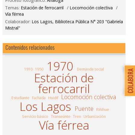
Proceso fotográfico:
Análoga
Temas:
Estación de ferrocarril
/
Locomoción colectiva
/
Vía férrea
Colaborador:
Los Lagos, Biblioteca Pública N° 203 "Gabriela
Mistral"
Contenidos relacionados
1970
1910
1950
Demanda social
Estación de
ferrocarril
Locomoción colectiva
Estudiante
Fachada
Huidif
Los Lagos
Puente
Riñihue
Servicio básico
Transeúnte
Tren
Urbanización
Vía férrea