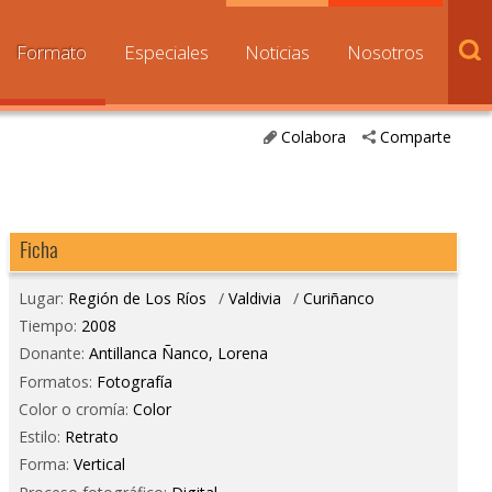
Formato
Especiales
Noticias
Nosotros
Colabora
Comparte
Ficha
Lugar:
Región de Los Ríos
/
Valdivia
/
Curiñanco
Tiempo:
2008
Donante:
Antillanca Ñanco, Lorena
Formatos:
Fotografía
Color o cromía:
Color
Estilo:
Retrato
Forma:
Vertical