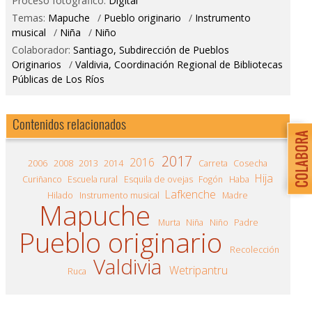
Proceso fotográfico:
Digital
Temas:
Mapuche
/
Pueblo originario
/
Instrumento
musical
/
Niña
/
Niño
Colaborador:
Santiago, Subdirección de Pueblos
Originarios
/
Valdivia, Coordinación Regional de Bibliotecas
Públicas de Los Ríos
Contenidos relacionados
2017
2016
2006
2008
2013
2014
Carreta
Cosecha
Hija
Curiñanco
Escuela rural
Esquila de ovejas
Fogón
Haba
Lafkenche
Hilado
Instrumento musical
Madre
Mapuche
Murta
Niña
Niño
Padre
Pueblo originario
Recolección
Valdivia
Wetripantru
Ruca