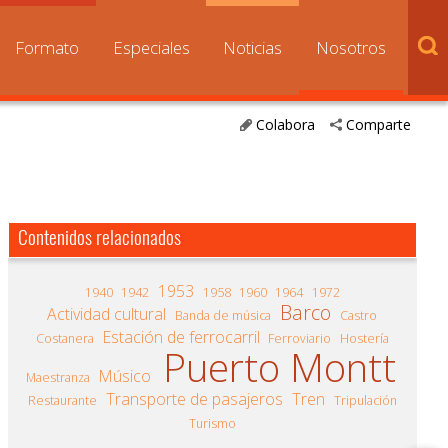
Formato
Especiales
Noticias
Nosotros
Colabora
Comparte
Contenidos relacionados
1953
1940
1942
1958
1960
1964
1972
Barco
Actividad cultural
Banda de música
Castro
Estación de ferrocarril
Costanera
Ferroviario
Hostería
Puerto Montt
Músico
Maestranza
Transporte de pasajeros
Tren
Restaurante
Tripulación
Turismo