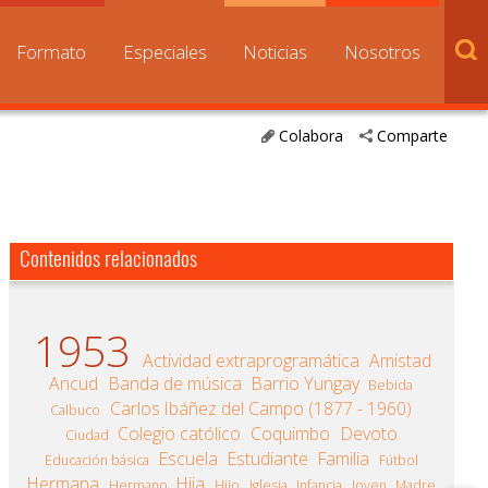
Formato
Especiales
Noticias
Nosotros
Colabora
Comparte
Contenidos relacionados
1953
Actividad extraprogramática
Amistad
Ancud
Banda de música
Barrio Yungay
Bebida
Carlos Ibáñez del Campo (1877 - 1960)
Calbuco
Colegio católico
Coquimbo
Devoto
Ciudad
Escuela
Estudiante
Familia
Educación básica
Fútbol
Hermana
Hija
Hermano
Hijo
Iglesia
Infancia
Joven
Madre