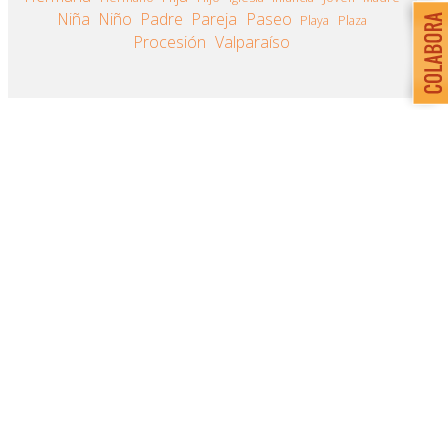
Niña
Niño
Padre
Pareja
Paseo
Playa
Plaza
Procesión
Valparaíso