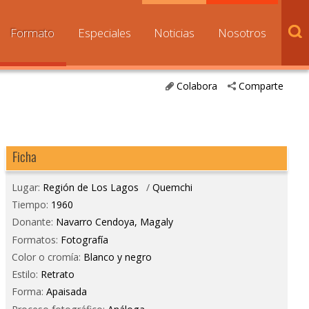
Formato
Especiales
Noticias
Nosotros
Colabora
Comparte
Ficha
Lugar:
Región de Los Lagos
/
Quemchi
Tiempo:
1960
Donante:
Navarro Cendoya, Magaly
Formatos:
Fotografía
Color o cromía:
Blanco y negro
Estilo:
Retrato
Forma:
Apaisada