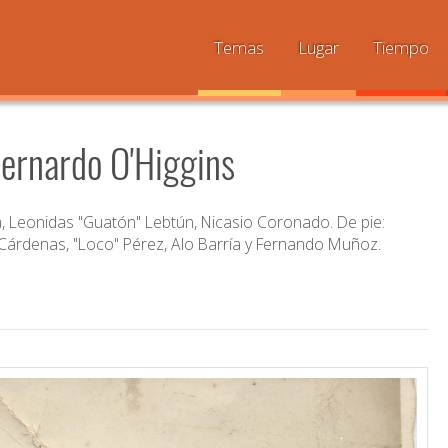
Temas
Lugar
Tiempo
Bernardo O'Higgins
, Leonidas "Guatón" Lebtún, Nicasio Coronado. De pie:
 Cárdenas, "Loco" Pérez, Alo Barría y Fernando Muñoz.