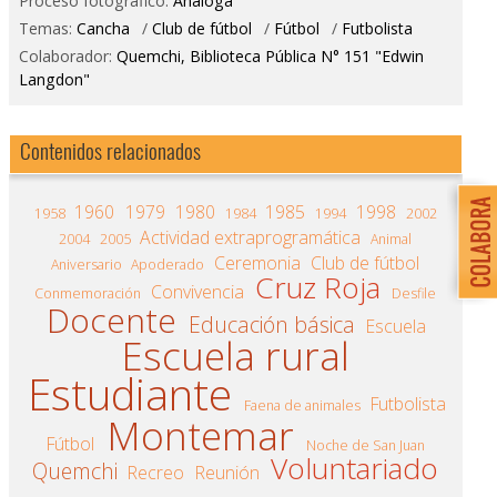
Proceso fotográfico:
Análoga
Temas:
Cancha
/
Club de fútbol
/
Fútbol
/
Futbolista
Colaborador:
Quemchi, Biblioteca Pública N° 151 "Edwin
Langdon"
Contenidos relacionados
1960
1979
1980
1985
1998
1958
1984
1994
2002
Actividad extraprogramática
2004
2005
Animal
Ceremonia
Club de fútbol
Aniversario
Apoderado
Cruz Roja
Convivencia
Conmemoración
Desfile
Docente
Educación básica
Escuela
Escuela rural
Estudiante
Futbolista
Faena de animales
Montemar
Fútbol
Noche de San Juan
Voluntariado
Quemchi
Recreo
Reunión