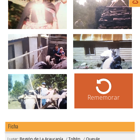
Rememorar
Ficha
Lugar:
Región de La Araucanía
/
Toltén
/
Queule