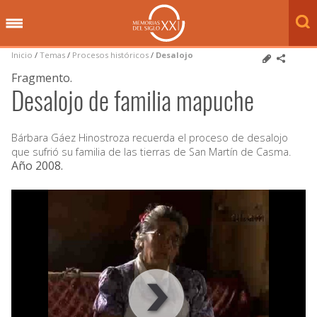
Inicio
/
Temas
/
Procesos históricos
/
Desalojo
Fragmento.
Desalojo de familia mapuche
Bárbara Gáez Hinostroza recuerda el proceso de desalojo
que sufrió su familia de las tierras de San Martín de Casma.
Año 2008
.