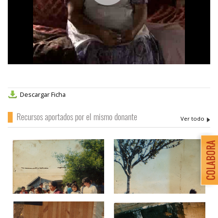
00
:
00
:
00
|
00
:
00
:
00
Descargar Ficha
Recursos aportados por el mismo donante